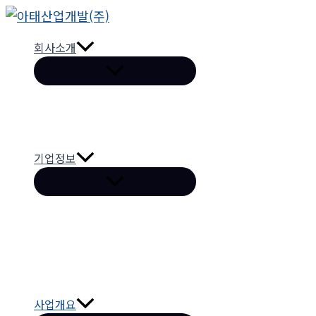
콘
텐
회사소개
츠
로
건
너
뛰
기
기업정보
사업개요