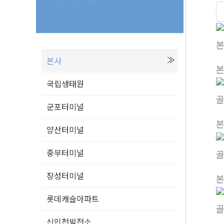
본
본사
국립생태원
골
군포터미널
양산터미널
중부터미널
골
장성터미널
롯데캐슬아파트
골
신인천발전소