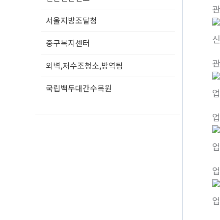
서울지방조달청
중구복지센터
외벽,저수조청소,방역팀
국립백두대간수목원