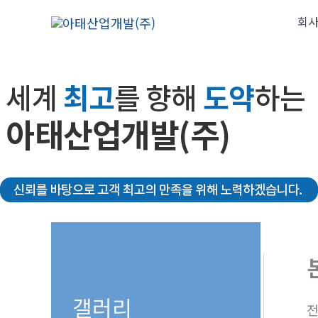
콘
회
텐
츠
로
건
너
뛰
기
갤러리
전