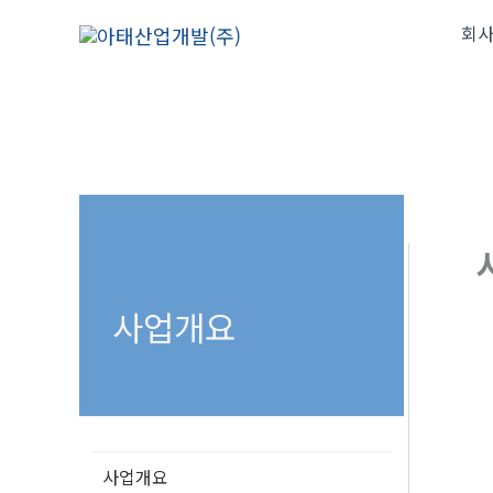
콘
회
텐
츠
로
건
너
뛰
기
사업개요
사업개요