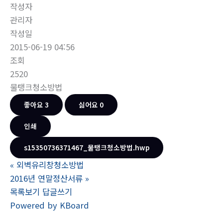
작성자
관리자
작성일
2015-06-19 04:56
조회
2520
물탱크청소방법
좋아요
3
싫어요
0
인쇄
s15350736371467_물탱크청소방법.hwp
«
외벽유리창청소방법
2016년 연말정산서류
»
목록보기
답글쓰기
Powered by KBoard