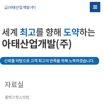
콘
텐
츠
로
건
너
뛰
기
자료실
물탱크청소방법