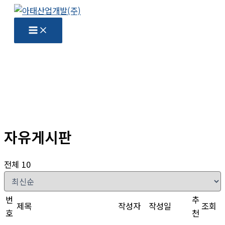
콘
텐
츠
로
건
너
뛰
기
자유게시판
전체 10
번
추
제목
작성자
작성일
조회
호
천