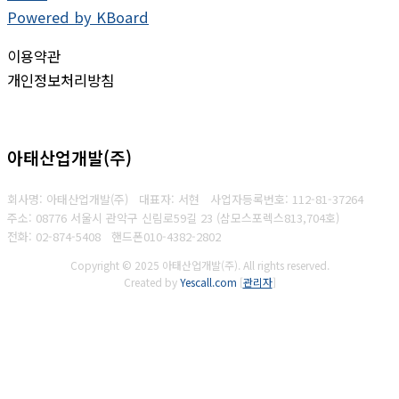
Powered by KBoard
이용약관
개인정보처리방침
아태산업개발(주)
회사명: 아태산업개발(주) 대표자: 서현
사업자등록번호:
112-81-37264
주소: 08776 서울시 관악구 신림로59길 23 (삼모스포렉스813,704호)
전화: 02-874-5408
핸드폰010-4382-2802
Copyright © 2025 아태산업개발(주). All rights reserved.
Created by
Yescall.com
[
관리자
]