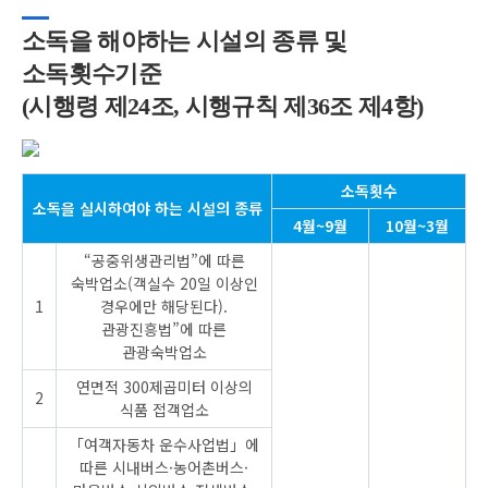
소독을 해야하는 시설의 종류 및
소독횟수기준
(시행령 제24조, 시행규칙 제36조 제4항)
소독횟수
소독을 실시하여야 하는 시설의 종류
4월~9월
10월~3월
“공중위생관리법”에 따른
숙박업소(객실수 20일 이상인
1
경우에만 해당된다).
관광진흥법”에 따른
관광숙박업소
연면적 300제곱미터 이상의
2
식품 접객업소
「여객자동차 운수사업법」에
따른 시내버스·농어촌버스·