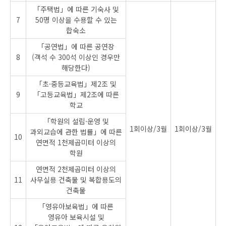
「주택법」에 따른 기숙사 및
7
50명 이상을 수용할 수 있는
합숙소
「공연법」에 따른 공연장
8
(객석 수 300석 이상인 경우만
해당한다)
「초·중등교육법」제2조 및
9
「고등교육법」제2조에 따른
학교
「학원의 설립·운영 및
1회이상/3월
1회이상/3월
과외교습에 관한 법률」에 따른
10
연면적 1천제곱미터 이상의
학원
연면적 2천제곱미터 이상의
11
사무실용 건축물 및 복합용도의
건축물
「영유아보육법」에 따른
영유아 보육시설 및