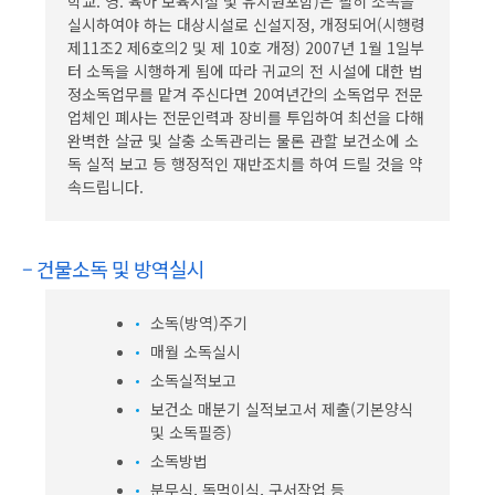
학교. 영. 육아 보육시설 및 유치원포함)은 필히 소독을
실시하여야 하는 대상시설로 신설지정, 개정되어(시행령
제11조2 제6호의2 및 제 10호 개정) 2007년 1월 1일부
터 소독을 시행하게 됨에 따라 귀교의 전 시설에 대한 법
정소독업무를 맡겨 주신다면 20여년간의 소독업무 전문
업체인 폐사는 전문인력과 장비를 투입하여 최선을 다해
완벽한 살균 및 살충 소독관리는 물론 관할 보건소에 소
독 실적 보고 등 행정적인 재반조치를 하여 드릴 것을 약
속드립니다.
– 건물소독 및 방역실시
소독(방역)주기
매월 소독실시
소독실적보고
보건소 매분기 실적보고서 제출(기본양식
및 소독필증)
소독방법
분무식, 독먹이식, 구서작업 등