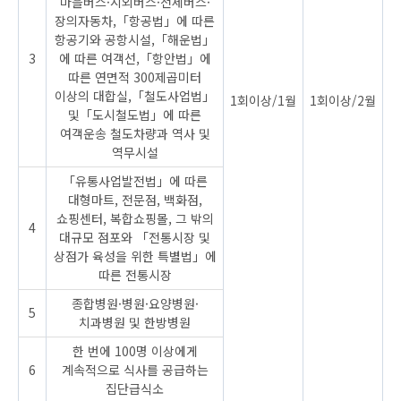
마을버스·시외버스·전세버스·
장의자동차,「항공법」에 따른
항공기와 공항시설,「해운법」
3
에 따른 여객선,「항안법」에
따른 연면적 300제곱미터
이상의 대합실,「철도사업법」
1회이상/1월
1회이상/2월
및「도시철도법」에 따른
여객운송 철도차량과 역사 및
역무시설
「유통사업발전법」에 따른
대형마트, 전문점, 백화점,
쇼핑센터, 복합쇼핑몰, 그 밖의
4
대규모 점포와 「전통시장 및
상점가 육성을 위한 특별법」에
따른 전통시장
종합병원·병원·요양병원·
5
치과병원 및 한방병원
한 번에 100명 이상에게
6
계속적으로 식사를 공급하는
집단급식소